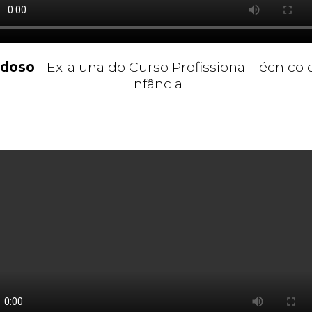
rdoso
- Ex-aluna do Curso Profissional Técnico 
Infância